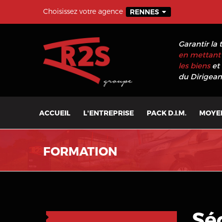
Choisissez votre agence
RENNES
Garantir la 
en mettant 
les biens
et 
du Dirigeant
ACCUEIL
L'ENTREPRISE
PACK D.I.M.
MOYE
FORMATION
Sé