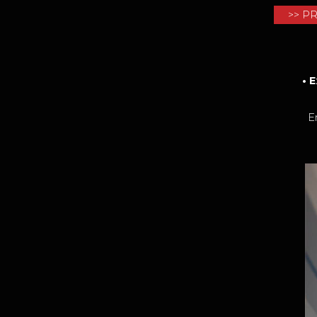
>> P
• 
Entrain