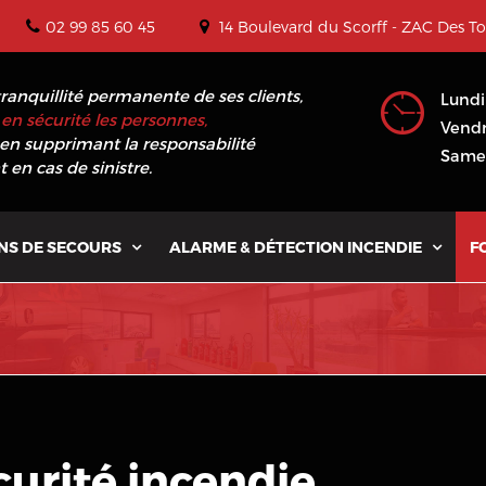
02 99 85 60 45
14 Boulevard du Scorff - ZAC Des T
tranquillité permanente de ses clients,
Lundi
en sécurité les personnes,
Vendr
en supprimant la responsabilité
Samed
 en cas de sinistre.
NS DE SECOURS
ALARME & DÉTECTION INCENDIE
F


curité incendie
.