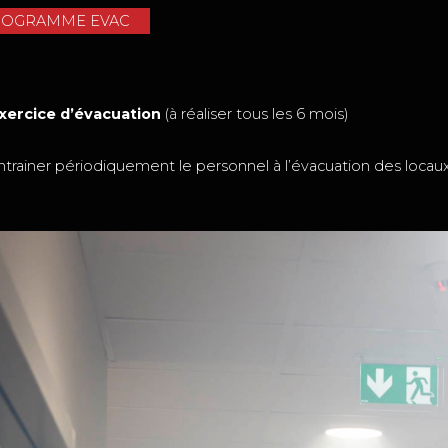
ROGRAMME EVAC
Exercice d’évacuation
(à réaliser tous les 6 mois)
er périodiquement le personnel à l’évacuation des locau