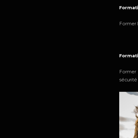
Formatio
Former l
Formati
Former l
sécurité