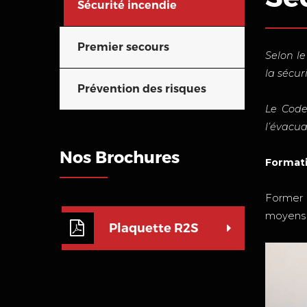
Sécurité incendie
Premier secours
Selon le
la sécur
Prévention des risques
Le Code
l’évacua
Nos Brochures
Formati
Former l
moyens d
Plaquette R2S