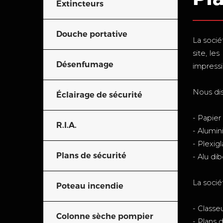
Extincteurs
Douche portative
La socié
site, le
Désenfumage
impressi
Nous dis
Éclairage de sécurité
- Papier
R.I.A.
- Alumi
- Plexigl
Plans de sécurité
- Alu di
La socié
Poteau incendie
- Classe
Colonne sèche pompier
- Plans 