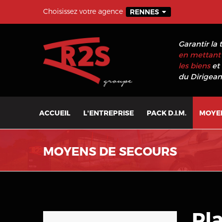
Choisissez votre agence
RENNES
Garantir la 
en mettant 
les biens
et 
du Dirigeant
ACCUEIL
L'ENTREPRISE
PACK D.I.M.
MOYE
MOYENS DE SECOURS
Pla