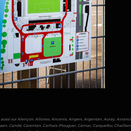
 aussi sur
Alençon
,
Allones
,
Ancenis
,
Angers
,
Argentan
,
Auray
,
Avranc
aen
,
Candé
,
Carentan
,
Carhaix-Plouguer
,
Carnac
,
Carquefou
,
Chaillan