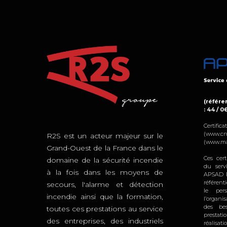
(référen
: 44 / 0
Certifi
(www.cn
R2S est un acteur majeur sur le
(www.ma
Grand-Ouest de la France dans le
Ces cert
domaine de la sécurité incendie
du serv
à la fois dans les moyens de
APSAD R
référent
secours, l'alarme et détection
le per
incendie ainsi que la formation,
l’organi
des bes
toutes ces prestations au service
prestat
des entreprises, des industriels
réalisat