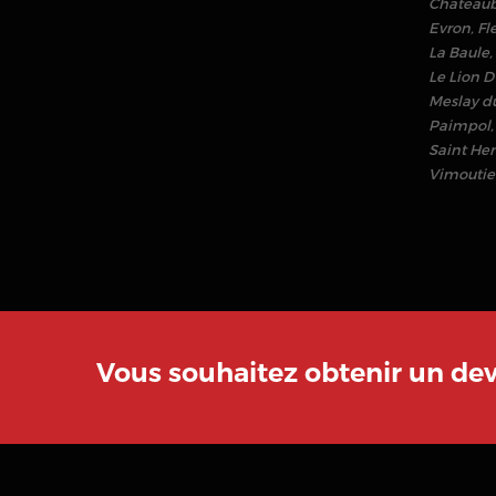
Chateaub
Evron
,
Fl
La Baule
,
Le Lion D
Meslay d
Paimpol
Saint Her
Vimoutie
Vous souhaitez obtenir un de