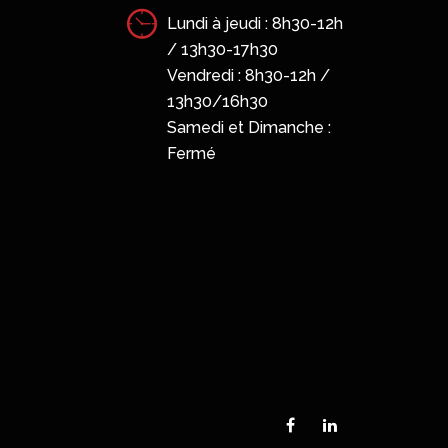
jeudi : 8h30-12h
-17h30
Saint-Malo
 : 8h30-12h /
16h30
et Dimanche :
13 B rue Claude Bernard
35400 SAINT-MALO
Tél : 02 23 18 56 89
Email : contact@r2s-
bretagne.fr
Lundi à jeudi : 8h30-12h
/ 13h30-17h30
Vendredi : 8h30-12h /
13h30/16h30
Samedi et Dimanche :