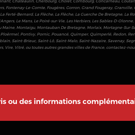
riant
,
Châteaulin
,
Cherbourg
,
Cholet
,
Combourg
,
Concarneau
,
Coutan
ers
,
Fontenay-Le-Comte
,
Fougères
,
Gorron
,
Grand Fougeray
,
Granville
,
La Ferté-Bernard
,
La Flèche
,
La Flèche
,
La Guerche De Bretagne
,
La Ro
'Angers
,
Le Mans
,
Le Poiré-sur-Vie
,
Les Herbiers
,
Les Sables-D-Olonne
,
u Maine
,
Montaigu
,
Montauban De Bretagne
,
Morlaix
,
Mortagne-Sur-S
,
Ploërmel
,
Pontivy
,
Pornic
,
Pouancé
,
Quimper
,
Quimperlé
,
Redon
,
Re
blain
,
Saint-Brieuc
,
Saint-Lô
,
Saint-Malo
,
Saint-Nazaire
,
Savenay
,
Segr
rs
,
Vire
,
Vitré
, ou toutes autres grandes villes de France, contactez-nous
vis ou des informations complémentai