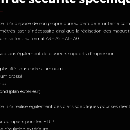
té R2S dispose de son propre bureau d’étude en interne compos
s métrés laser si nécessaire ainsi que la réalisation des maquet
ons se font au format A3 – A2 – A1 - A0.
posons également de plusieurs supports d’impression :
 plastifié sous cadre aluminium
nium brossé
ass
bond (plan extérieur)
té R2S réalise également des plans spécifiques pour ses client
ur pompiers pour les E.R.P
de circulation extérieure