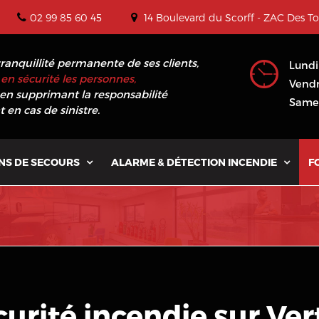
02 99 85 60 45
14 Boulevard du Scorff - ZAC Des T
tranquillité permanente de ses clients,
Lundi
en sécurité les personnes,
Vendr
en supprimant la responsabilité
Samed
 en cas de sinistre.
NS DE SECOURS
ALARME & DÉTECTION INCENDIE
F


curité incendie sur Ve