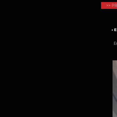
>> P
• 
Entrain