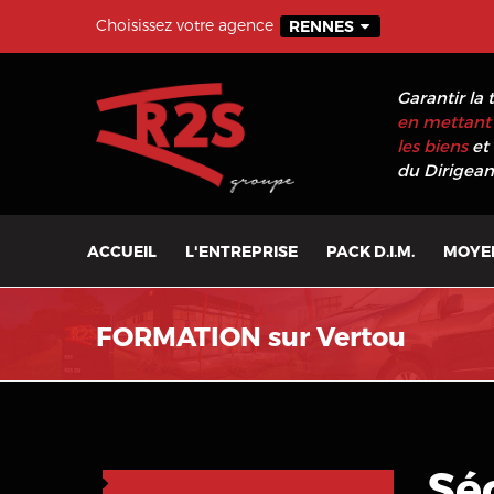
Choisissez votre agence
RENNES
Garantir la 
en mettant 
les biens
et 
du Dirigeant
ACCUEIL
L'ENTREPRISE
PACK D.I.M.
MOYE
FORMATION sur Vertou
Sé