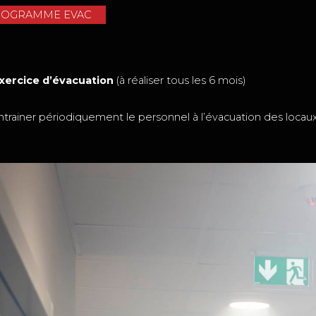
ROGRAMME EVAC
Exercice d’évacuation
(à réaliser tous les 6 mois)
er périodiquement le personnel à l’évacuation des locau