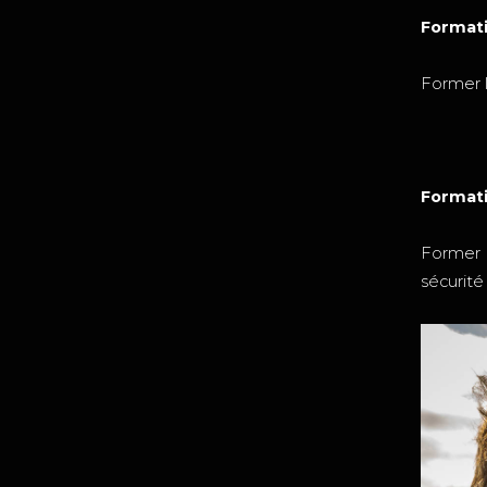
Formatio
Former l
Formati
Former l
sécurité