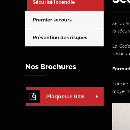
Sécurité incendie
Premier secours
Selon le
la sécur
Prévention des risques
Le Code
l’évacua
Nos Brochures
Formati
Former l
moyens d
Plaquette R2S