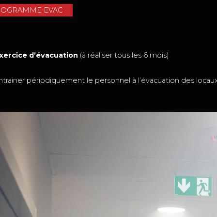
ROGRAMME EVAC
Exercice d’évacuation
(à réaliser tous les 6 mois)
er périodiquement le personnel à l’évacuation des locau