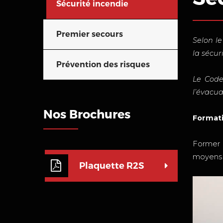
Sécurité incendie
Premier secours
Selon le
la sécur
Prévention des risques
Le Code
l’évacua
Nos Brochures
Formati
Former l
moyens d
Plaquette R2S