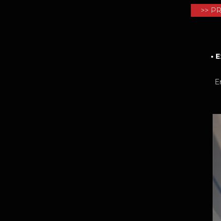
>> P
• 
Entrain