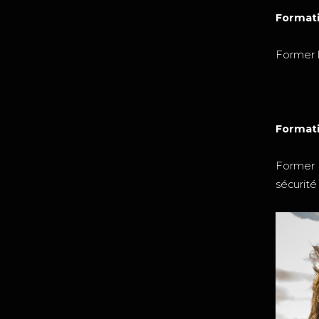
Formatio
Former l
Formati
Former l
sécurité