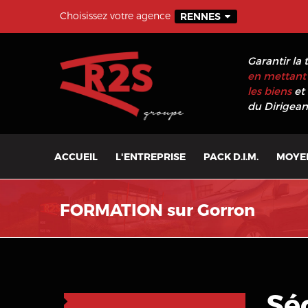
Choisissez votre agence
RENNES
Garantir la 
en mettant 
les biens
et 
du Dirigeant
ACCUEIL
L'ENTREPRISE
PACK D.I.M.
MOYE
FORMATION sur Gorron
Sé