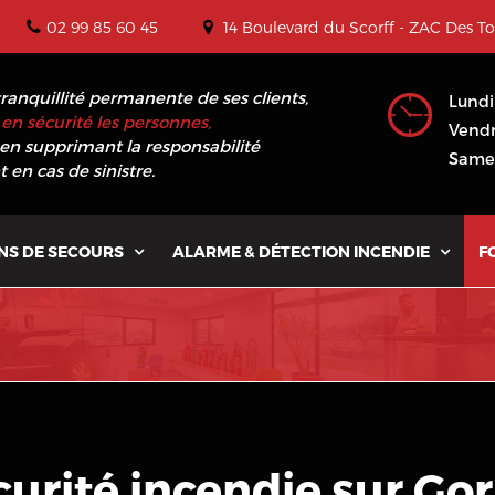
02 99 85 60 45
14 Boulevard du Scorff - ZAC Des T
tranquillité permanente de ses clients,
Lundi
en sécurité les personnes,
Vendr
en supprimant la responsabilité
Samed
 en cas de sinistre.
NS DE SECOURS
ALARME & DÉTECTION INCENDIE
F


curité incendie sur Go