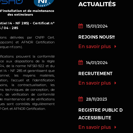
ACTUALITÉS
tiel I4 - NF 285) - Certificat n°
15/01/2024
6 / 04 - 285
REJOINS NOUS!!!
cations délivrées par CNPP Cert.
pp.com) et AFNOR Certification
En savoir plus
rque-nf.com).
ifications prouvent la conformité
ice aux dispositions de la règle
14/01/2024
4, de la norme NFS61-922 et du
iel I4 - NF 285 et garantissent que
RECRUTEMENT
sonnel, les moyens matériels,
sation, l’accueil et l’identification
En savoir plus
oins, la contractualisation, les
ions techniques de conception, de
ion, de vérification de conformité
28/11/2023
, de maintenance et de vérifications
ques sont contrôlés régulièrement
 Cert. et AFNOR Certification.
REGISTRE PUBLIC D
ACCESSIBILITE
En savoir plus