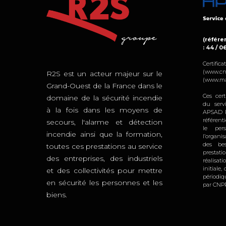
(référen
: 44 / 0
Certifi
(www.cn
R2S est un acteur majeur sur le
(www.ma
Grand-Ouest de la France dans le
Ces cert
domaine de la sécurité incendie
du serv
à la fois dans les moyens de
APSAD R
référent
secours, l'alarme et détection
le per
incendie ainsi que la formation,
l’organi
des bes
toutes ces prestations au service
prestat
des entreprises, des industriels
réalisat
initiale
et des collectivités pour mettre
périodi
en sécurité les personnes et les
par CNPP
biens.