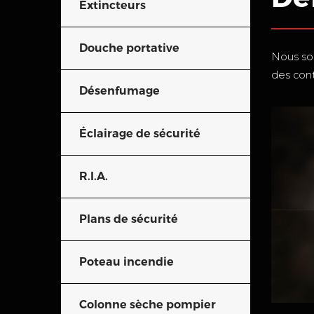
Extincteurs
Douche portative
Nous som
des cont
Désenfumage
Éclairage de sécurité
R.I.A.
Plans de sécurité
Poteau incendie
Colonne sèche pompier