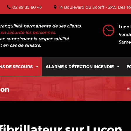
02 99 85 60 45
14 Boulevard du Scorff - ZAC Des T
tranquillité permanente de ses clients,
Lundi
en sécurité les personnes,
Vendr
en supprimant la responsabilité
Samed
 en cas de sinistre.
NS DE SECOURS
ALARME & DÉTECTION INCENDIE
F


çon
Ac
ibrillateur sur Luçon
.