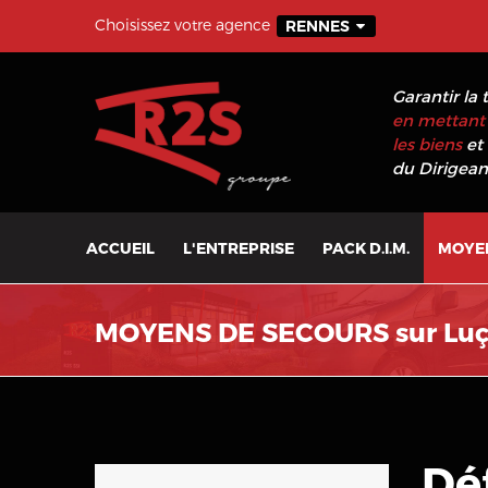
Choisissez votre agence
RENNES
Garantir la 
en mettant 
les biens
et 
du Dirigeant
ACCUEIL
L'ENTREPRISE
PACK D.I.M.
MOYE
MOYENS DE SECOURS sur Lu
Déf