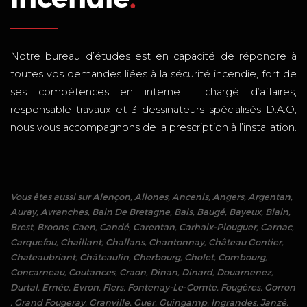
Notre bureau d’études est en capacité de répondre à
toutes vos demandes liées à la sécurité incendie, fort de
ses compétences en interne : chargé d’affaires,
responsable travaux et 3 dessinateurs spécialisés D.A.O,
nous vous accompagnons de la prescription à l’installation.
Vous êtes aussi sur
Alençon
,
Allones
,
Ancenis
,
Angers
,
Argentan
,
Auray
,
Avranches
,
Bain De Bretagne
,
Bais
,
Baugé
,
Bayeux
,
Blain
,
Brest
,
Broons
,
Caen
,
Candé
,
Carentan
,
Carhaix-Plouguer
,
Carnac
,
Carquefou
,
Chaillant
,
Challans
,
Chantonnay
,
Château Gontier
,
Chateaubriant
,
Châteaulin
,
Cherbourg
,
Cholet
,
Combourg
,
Concarneau
,
Coutances
,
Craon
,
Dinan
,
Dinard
,
Douarnenez
,
Durtal
,
Ernée
,
Evron
,
Flers
,
Fontenay-Le-Comte
,
Fougères
,
Gorron
,
Grand Fougeray
,
Granville
,
Guer
,
Guingamp
,
Ingrandes
,
Janzé
,