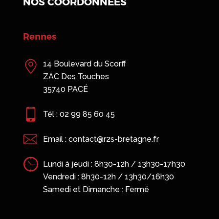
NOS COORDONNÉES
7h30
0
Saint-Malo
13 B rue Claude Bernard